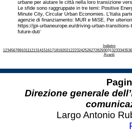
urbane per aiutare le città nella loro transizione vers
Le sfide sono raggruppate in tre temi: Positive Energ
Minute City, Circular Urban Economies. L’Italia par
agenzie di finanziamento: MUR e MiSE. Per ulteriori
https://jpi-urbaneurope.eu/driving-urban-transitions-
future-dut/
Indietro
1
2
3
4
5
6
7
8
9
10
11
12
13
14
15
16
17
18
19
20
21
22
23
24
25
26
27
28
29
30
31
32
33
34
35
3
Avanti
Pagin
Direzione generale dell’
comunicazi
Largo Antonio Ru