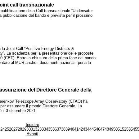
int call transnazionale
pubblicazione della Call transnazionale “Underwater
a pubblicazione del bando è prevista per il prossimo
 la Joint Call “Positive Energy Districts &
ty”. La scadenza per la presentazione delle proposte
00 (CET). Entro la chiusura della prima fase del bando
esentare al MUR anche i documenti nazionali, pena la
'assunzione del Direttore Generale della
 Cherenkov Telescope Array Observatory (CTAO) ha
 per assumere il proprio Direttore Generale. La
è il 3 dicembre 2021.
Indietro
3
24
25
26
27
28
29
30
31
32
33
34
35
36
37
38
39
40
41
42
43
44
45
46
47
48
49
50
51
52
53
54
5
Avanti