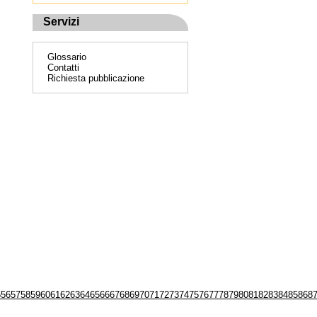
Servizi
Glossario
Contatti
Richiesta pubblicazione
5
56
57
58
59
60
61
62
63
64
65
66
67
68
69
70
71
72
73
74
75
76
77
78
79
80
81
82
83
84
85
86
8