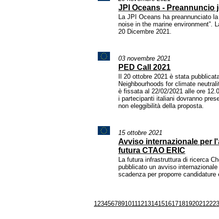
JPI Oceans - Preannuncio jo
La JPI Oceans ha preannunciato la 
noise in the marine environment”. L
20 Dicembre 2021.
03 novembre 2021
PED Call 2021
Il 20 ottobre 2021 è stata pubblicata
Neighbourhoods for climate neutrali
è fissata al 22/02/2021 alle ore 12.
i partecipanti italiani dovranno pr
non eleggibilità della proposta.
15 ottobre 2021
Avviso internazionale per l
futura CTAO ERIC
La futura infrastruttura di ricerca
pubblicato un avviso internazionale
scadenza per proporre candidature 
1
2
3
4
5
6
7
8
9
10
11
12
13
14
15
16
17
18
19
20
21
22
2