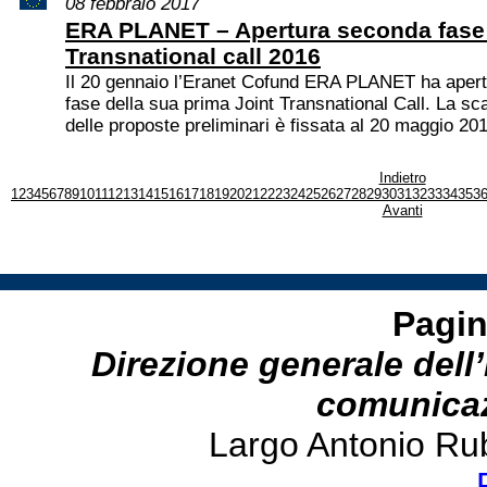
08 febbraio 2017
ERA PLANET – Apertura seconda fase 
Transnational call 2016
Il 20 gennaio l’Eranet Cofund ERA PLANET ha apert
fase della sua prima Joint Transnational Call. La sc
delle proposte preliminari è fissata al 20 maggio 20
Indietro
1
2
3
4
5
6
7
8
9
10
11
12
13
14
15
16
17
18
19
20
21
22
23
24
25
26
27
28
29
30
31
32
33
34
35
3
Avanti
Pagin
Direzione generale dell’
comunicazi
Largo Antonio Ru