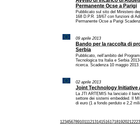
Avviso di incarico di Adde
Permanente Ocse a Parigi
Pubblicato sul sito del Ministero degl
168 D.P.R. 18/67 con funzioni di A
Permanente Ocse a Parigi Scaden
09 aprile 2013
Bando per la raccolta di prog
Serbia
Pubblicato, nell’ambito del Progra
Tecnologica tra Italia e Serbia 2013-
ricerca. Scadenza 10 maggio 2013.
02 aprile 2013
Joint Technology Initiativ
La JTI ARTEMIS ha lanciato il bando
settore dei sistemi embedded. Il MI
di euro (1 a fondo perduto e 2,2 mil
1
2
3
4
5
6
7
8
9
10
11
12
13
14
15
16
17
18
19
20
21
22
2