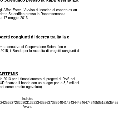
tto Scientifico presso la Rappresentanza
i Affari Esteri l’Avviso di incarico di esperto ex art.
ddetto Scientifico presso la Rappresentanza
za 17 maggio 2013
etti congiunti di ricerca tra Italia e
mma esecutivo di Cooperazione Scientifica e
2015, il Bando per la raccolta di progetti congiunti di
e ARTEMIS
 2013 per il finanziamento di progetti di R&S nel
UR finanzia il bando con un budget pari a 3,2 milioni
ioni come credito agevolato).
Indietro
3
24
25
26
27
28
29
30
31
32
33
34
35
36
37
38
39
40
41
42
43
44
45
46
47
48
49
50
51
52
53
54
5
Avanti