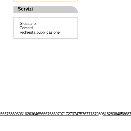
Servizi
Glossario
Contatti
Richiesta pubblicazione
5
56
57
58
59
60
61
62
63
64
65
66
67
68
69
70
71
72
73
74
75
76
77
78
79
80
81
82
83
84
85
86
8