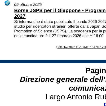
09 ottobre 2025
Borse JSPS per il Giappone - Progra
2027
Si informa che è stato pubblicato il bando 2026-2027
studio per ricercatori stranieri offerte dalla Japan So
Promotion of Science (JSPS). La scadenza per la p
delle candidature è il 27 febbraio 2026 alle H.16.00
1
2
3
4
5
6
7
8
9
10
11
12
13
14
15
16
17
18
19
2
Pagin
Direzione generale dell’
comunicazi
Largo Antonio Ru