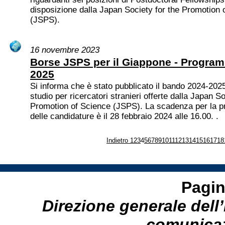
disposizione dalla Japan Society for the Promotion 
(JSPS).
16 novembre 2023
Borse JSPS per il Giappone - Progra
2025
Si informa che è stato pubblicato il bando 2024-2025
studio per ricercatori stranieri offerte dalla Japan So
Promotion of Science (JSPS). La scadenza per la p
delle candidature è il 28 febbraio 2024 alle 16.00. .
Indietro
1
2
3
4
5
6
7
8
9
10
11
12
13
14
15
16
17
18
Pagin
Direzione generale dell’
comunicazi