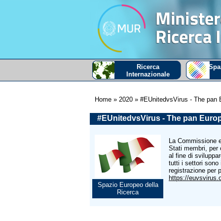
Ricerca
Spa
Internazionale
Home
» 2020
» #EUnitedvsVirus - The pan 
#EUnitedvsVirus - The pan Euro
La Commissione eu
Stati membri, per c
al fine di sviluppa
tutti i settori son
registrazione per 
https://euvsvirus.
Spazio Europeo della
Ricerca