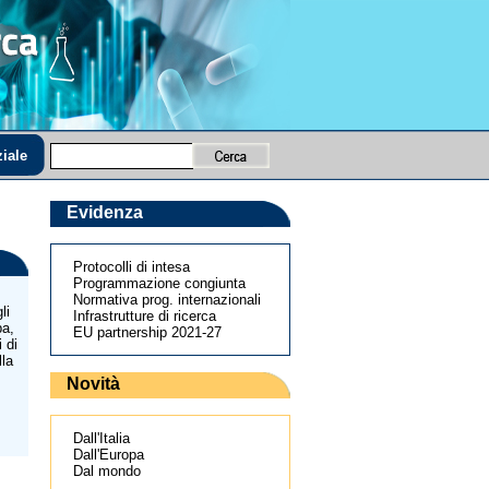
iale
Evidenza
Protocolli di intesa
Programmazione congiunta
Normativa prog. internazionali
li
Infrastrutture di ricerca
pa,
EU partnership 2021-27
 di
lla
Novità
Dall'Italia
Dall'Europa
Dal mondo