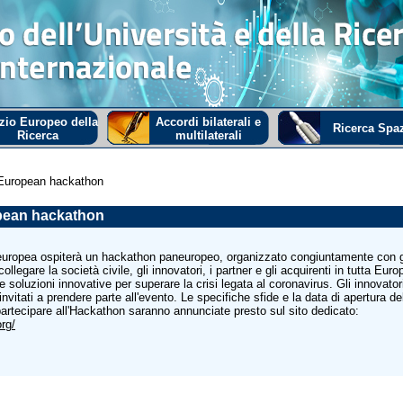
zio Europeo della
Accordi bilaterali e
Ricerca Spaz
Ricerca
multilaterali
European hackathon
pean hackathon
ropea ospiterà un hackathon paneuropeo, organizzato congiuntamente con g
ollegare la società civile, gli innovatori, i partner e gli acquirenti in tutta Euro
re soluzioni innovative per superare la crisi legata al coronavirus. Gli innovatori
o invitati a prendere parte all'evento. Le specifiche sfide e la data di apertura de
partecipare all'Hackathon saranno annunciate presto sul sito dedicato:
org/