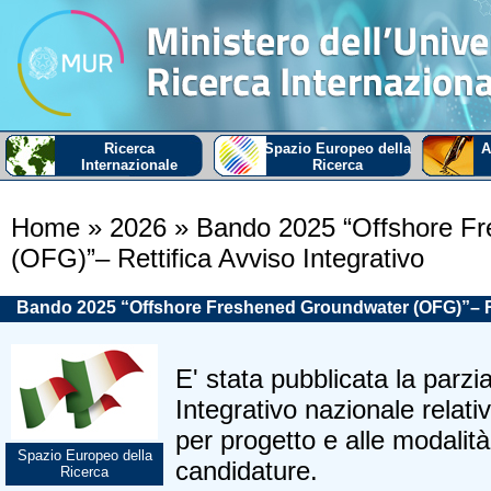
Ricerca
Spazio Europeo della
A
Internazionale
Ricerca
Home
» 2026
» Bando 2025 “Offshore F
(OFG)”– Rettifica Avviso Integrativo
Bando 2025 “Offshore Freshened Groundwater (OFG)”– Ret
E' stata pubblicata la parzial
Integrativo nazionale relat
per progetto e alle modalità
Spazio Europeo della
candidature.
Ricerca