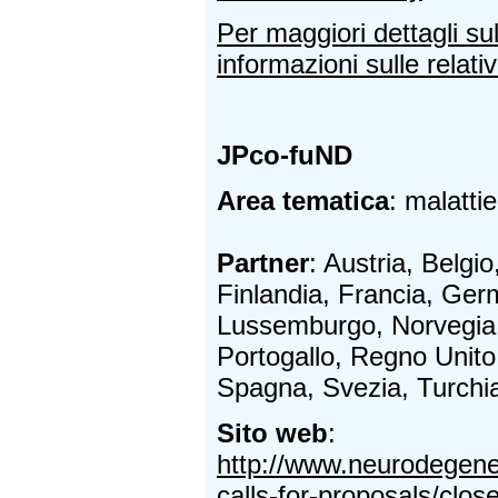
Per maggiori dettagli su
informazioni sulle relativ
JPco-fuND
Area tematica
: malatti
Partner
: Austria, Belg
Finlandia, Francia, Germa
Lussemburgo, Norvegia,
Portogallo, Regno Unito
Spagna, Svezia, Turchi
Sito web
:
http://www.neurodegener
calls-for-proposals/close