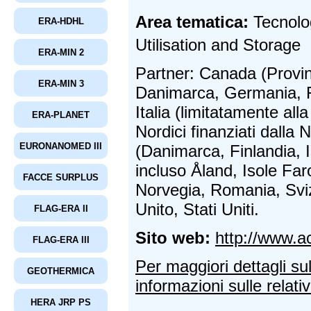
Area tematica:
Tecnolo
ERA-HDHL
Utilisation and Storage
ERA-MIN 2
Partner: Canada (Provinc
ERA-MIN 3
Danimarca, Germania, Fr
Italia (limitatamente all
ERA-PLANET
Nordici finanziati dall
EURONANOMED III
(Danimarca, Finlandia, 
incluso Åland, Isole Far
FACCE SURPLUS
Norvegia, Romania, Svi
Unito, Stati Uniti.
FLAG-ERA II
Sito web:
http://www.ac
FLAG-ERA III
Per maggiori dettagli su
GEOTHERMICA
informazioni sulle relativ
HERA JRP PS