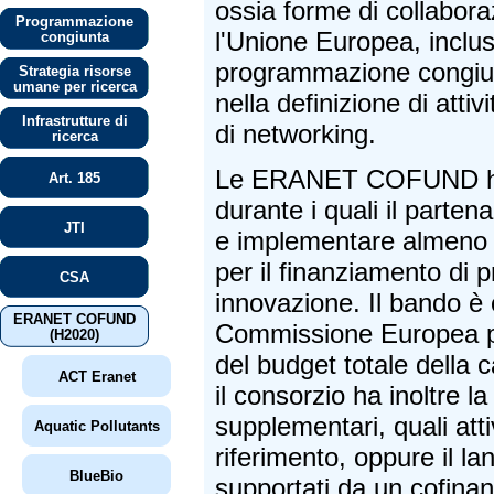
ossia forme di collaboraz
Programmazione
l'Unione Europea, incluse
congiunta
programmazione congiunt
Strategia risorse
umane per ricerca
nella definizione di attiv
Infrastrutture di
di networking.
ricerca
Le ERANET COFUND han
Art. 185
durante i quali il parten
JTI
e implementare almeno
per il finanziamento di p
CSA
innovazione. Il bando è 
ERANET COFUND
Commissione Europea 
(H2020)
del budget totale della c
ACT Eranet
il consorzio ha inoltre la
supplementari, quali atti
Aquatic Pollutants
riferimento, oppure il lan
BlueBio
supportati da un cofina