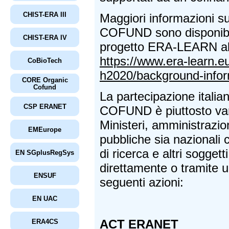
CHIST-ERA III
Maggiori informazioni 
COFUND sono disponibili 
CHIST-ERA IV
progetto ERA-LEARN al 
https://www.era-learn.e
CoBioTech
h2020/background-infor
CORE Organic
Cofund
La partecipazione itali
CSP ERANET
COFUND è piuttosto va
Ministeri, amministrazio
EMEurope
pubbliche sia nazionali c
di ricerca e altri soggett
EN SGplusRegSys
direttamente o tramite u
ENSUF
seguenti azioni:
EN UAC
ACT ERANET
ERA4CS