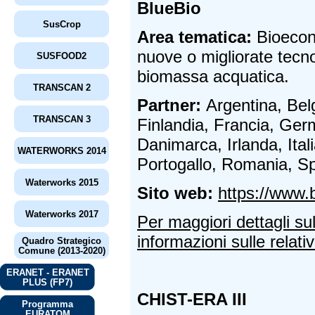
BlueBio
SusCrop
Area tematica:
Bioecono
nuove o migliorate tecnol
SUSFOOD2
biomassa acquatica.
TRANSCAN 2
Partner:
Argentina, Belg
TRANSCAN 3
Finlandia, Francia, Ger
Danimarca, Irlanda, Ital
WATERWORKS 2014
Portogallo, Romania, S
Waterworks 2015
Sito web:
https://www.
Waterworks 2017
Per maggiori dettagli su
informazioni sulle relativ
Quadro Strategico
Comune (2013-2020)
ERANET - ERANET
PLUS (FP7)
CHIST-ERA III
Programma
EURATOM