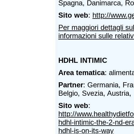
Spagna, Danimarca, Ro
Sito web
:
http://www.g
Per maggiori dettagli su
informazioni sulle relativ
HDHL INTIMIC
Area tematica
: aliment
Partner
: Germania, Fra
Belgio, Svezia, Austria, 
Sito web
:
http://www.healthydietf
hdhl-intimic-the-2-nd-era
hdhl-is-on-its-way