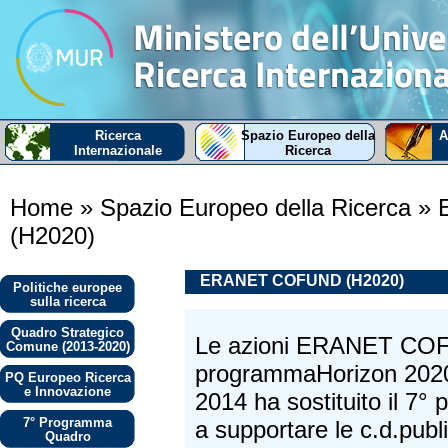
Ricerca
Spazio Europeo della
A
Internazionale
Ricerca
Home
» Spazio Europeo della Ricerca
» 
(H2020)
ERANET COFUND (H2020)
Politiche europee
sulla ricerca
Quadro Strategico
Le azioni ERANET COF
Comune (2013-2020)
programmaHorizon 2020(
PQ Europeo Ricerca
e Innovazione
2014 ha sostituito il 7
7° Programma
a supportare le c.d.publ
Quadro