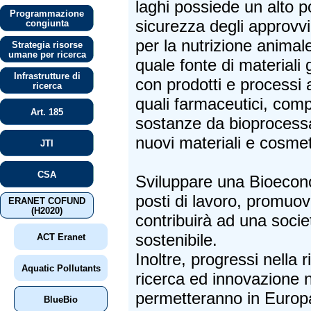
laghi possiede un alto p
Programmazione
sicurezza degli approvv
congiunta
per la nutrizione animal
Strategia risorse
umane per ricerca
quale fonte di materiali 
Infrastrutture di
con prodotti e processi 
ricerca
quali farmaceutici, comp
Art. 185
sostanze da bioprocessa
nuovi materiali e cosmet
JTI
CSA
Sviluppare una Bioecon
posti di lavoro, promuo
ERANET COFUND
(H2020)
contribuirà ad una socie
sostenibile.
ACT Eranet
Inoltre, progressi nella r
Aquatic Pollutants
ricerca ed innovazione 
permetteranno in Europa
BlueBio