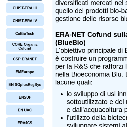
diversificati mercati nel
CHIST-ERA III
quello dei prodotti bio-ba
gestione delle risorse bi
CHIST-ERA IV
ERA-NET Cofund sull
CoBioTech
(BlueBio)
CORE Organic
Cofund
L'obiettivo principale 
è costruire un programm
CSP ERANET
per la R&S che rafforzi 
EMEurope
nella Bioeconomia Blu. 
lacune quali:
EN SGplusRegSys
lo sviluppo di usi in
ENSUF
sottoutilizzato e dei 
e dall'acquacoltura p
EN UAC
l'utilizzo della biot
ERA4CS
sviluppare sistemi ali