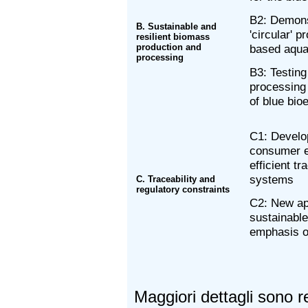
B2: Demonst
B. Sustainable and
'circular' 
resilient biomass
production and
based aqua
processing
B3: Testing
processing
of blue bi
C1: Develo
consumer e
efficient t
systems
C. Traceability and
regulatory constraints
C2: New app
sustainable
emphasis o
Maggiori dettagli sono re