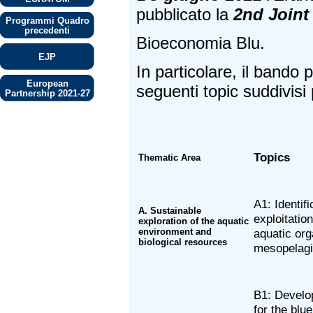
pubblicato la
2nd Joint 
Programmi Quadro
precedenti
Bioeconomia Blu.
EJP
In particolare, il bando 
European
seguenti topic suddivisi
Partnership 2021-27
Topics
Thematic Area
A1: Identif
A. Sustainable
exploitatio
exploration of the aquatic
environment and
aquatic or
biological resources
mesopelagi
B1: Develo
for the bl