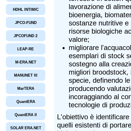
lavorazione di alimen
HDHL INTIMIC
bioenergia, biomater
sostanze nutritive e
JPCO-FUND
risorse biologiche a
JPCOFUND 2
valore;
migliorare l'acquacol
LEAP-RE
esemplari di stock se
M-ERA.NET
sostegno alla creazi
migliori broodstock
MANUNET III
specie, definendo le
producendo valutazio
MarTERA
incoraggiando al co
QuantERA
tecnologie di produz
QuantERA II
L'obiettivo è identificar
quelli esistenti di portar
SOLAR ERA.NET