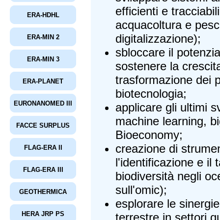
efficienti e tracciabi
ERA-HDHL
acquacoltura e pesc
digitalizzazione);
ERA-MIN 2
sbloccare il potenzi
ERA-MIN 3
sostenere la crescit
trasformazione dei p
ERA-PLANET
biotecnologia;
EURONANOMED III
applicare gli ultimi s
machine learning, bi
FACCE SURPLUS
Bioeconomy;
creazione di strument
FLAG-ERA II
l'identificazione e il
FLAG-ERA III
biodiversità negli o
sull'omic);
GEOTHERMICA
esplorare le sinergi
HERA JRP PS
terrestre in settori 