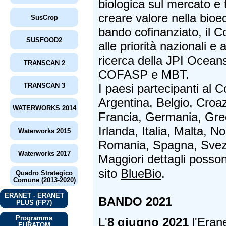
biologica sul mercato e 
creare valore nella bio
SusCrop
bando cofinanziato, il C
SUSFOOD2
alle priorità nazionali e 
ricerca della JPI Ocean
TRANSCAN 2
COFASP e MBT.
TRANSCAN 3
I paesi partecipanti a
Argentina, Belgio, Croaz
WATERWORKS 2014
Francia, Germania, Grec
Irlanda, Italia, Malta, N
Waterworks 2015
Romania, Spagna, Svez
Waterworks 2017
Maggiori dettagli posson
sito
BlueBio
.
Quadro Strategico
Comune (2013-2020)
ERANET - ERANET
BANDO 2021
PLUS (FP7)
Programma
L'
8 giugno 2021
l'Eran
EURATOM