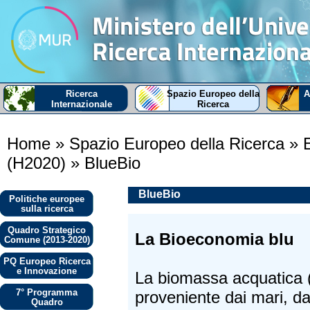
Ricerca
Spazio Europeo della
A
Internazionale
Ricerca
Home
» Spazio Europeo della Ricerca
» 
(H2020)
» BlueBio
BlueBio
Politiche europee
sulla ricerca
Quadro Strategico
La Bioeconomia blu
Comune (2013-2020)
PQ Europeo Ricerca
e Innovazione
La biomassa acquatica (s
7° Programma
proveniente dai mari, dag
Quadro