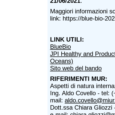
21/06/2021
.
Maggiori informazioni so
link: https://blue-bio-2
LINK UTILI:
BlueBio
JPI Healthy and Produc
Oceans)
Sito web del bando
RIFERIMENTI MUR:
Aspetti di natura interna
Ing. Aldo Covello - tel:
mail:
aldo.covello@miur.
Dott.ssa Chiara Gliozzi 
e-mail:
chiara.gliozzi@mi