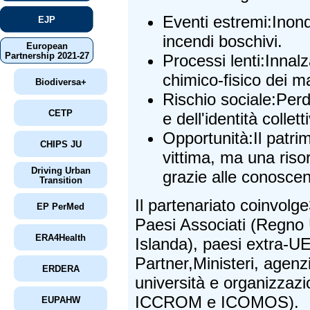
Eventi estremi:Inond
EJP
incendi boschivi.
European
Partnership 2021-27
Processi lenti:Inna
chimico-fisico dei ma
Biodiversa+
Rischio sociale:Perd
CETP
e dell'identità collet
Opportunità:Il patri
CHIPS JU
vittima, ma una riso
Driving Urban
grazie alle conoscenz
Transition
Il partenariato coinvol
EP PerMed
Paesi Associati (Regno 
ERA4Health
Islanda), paesi extra-UE
Partner,Ministeri, agenz
ERDERA
università e organizzazi
ICCROM e ICOMOS).
EUPAHW