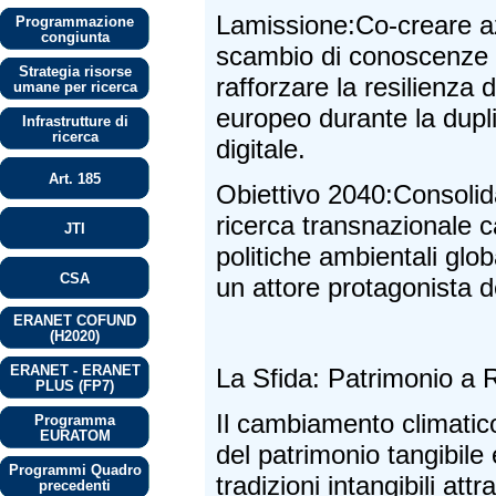
Lamissione:Co-creare az
Programmazione
congiunta
scambio di conoscenze 
Strategia risorse
rafforzare la resilienza 
umane per ricerca
europeo durante la dupl
Infrastrutture di
ricerca
digitale.
Art. 185
Obiettivo 2040:Consolida
ricerca transnazionale c
JTI
politiche ambientali glob
CSA
un attore protagonista de
ERANET COFUND
(H2020)
ERANET - ERANET
La Sfida: Patrimonio a R
PLUS (FP7)
Il cambiamento climatico 
Programma
EURATOM
del patrimonio tangibile 
Programmi Quadro
tradizioni intangibili attr
precedenti