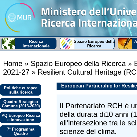
Ricerca
Spazio Europeo della
A
Internazionale
Ricerca
Home
» Spazio Europeo della Ricerca
» E
2021-27
» Resilient Cultural Heritage (R
European Partnership for Resilie
Politiche europee
sulla ricerca
Quadro Strategico
Il Partenariato RCH è 
Comune (2013-2020)
della durata di10 anni 
PQ Europeo Ricerca
e Innovazione
all'intersezione tra le s
7° Programma
scienze del clima.
Quadro