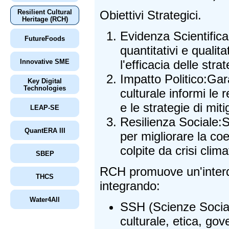
Resilient Cultural
Obiettivi Strategici.
Heritage (RCH)
Evidenza Scientifica
FutureFoods
quantitativi e qualita
Innovative SME
l'efficacia delle stra
Impatto Politico:Gar
Key Digital
Technologies
culturale informi le
e le strategie di mit
LEAP-SE
Resilienza Sociale:
QuantERA III
per migliorare la co
colpite da crisi clima
SBEP
RCH promuove un'interdi
THCS
integrando:
Water4All
SSH (Scienze Socia
culturale, etica, go